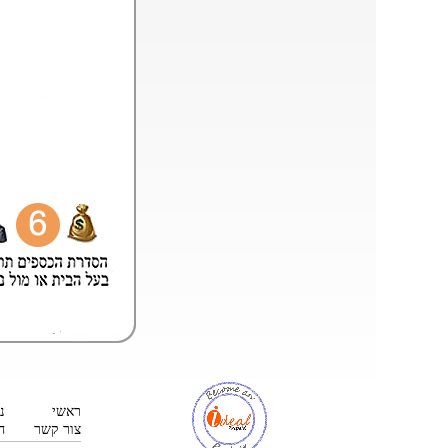
ראשי
נ
צור קשר
ח